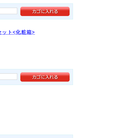
ット<化粧箱>