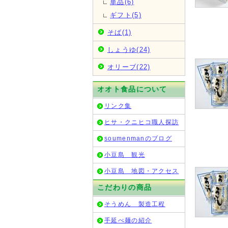
単品(6)
ギフト(5)
そば(1)
しょうゆ(24)
オリーブ(22)
オオト食品について
リンク集
ヒサ・クニヒコ職人探訪
soumenmanのブログ
小豆島 観光
小豆島 地図・アクセス
こだわりの商品
そうめん 製造工程
手延べ麺の紹介