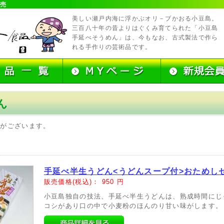
販売
美しい瀬戸内海に浮かぶオリ－ブかおる小豆島。
三百八十年の昔よりはぐくみ育てられた「小豆島
手延べそうめん」は、今もなお、古式製法で作ら
れる手作りの芸術品です。
ん
品がございます。
手延べ半生うどん<うどんスープ付>おためし
販売価格(税込)：
950
円
小豆島独自の技法、手延べ半生うどんは、熟成時間にじ
コシがあり口の中で小麦粉のほんのり甘い味がします。