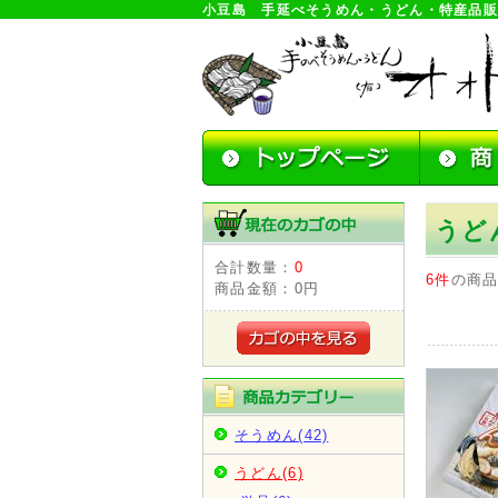
小豆島 手延べそうめん・うどん・特産品
うど
合計数量：
0
6件
の商
商品金額：
0円
そうめん(42)
うどん(6)