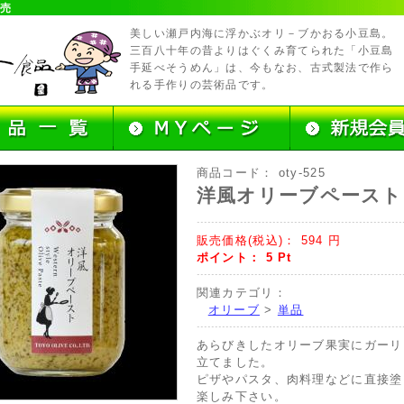
販売
美しい瀬戸内海に浮かぶオリ－ブかおる小豆島。
三百八十年の昔よりはぐくみ育てられた「小豆島
手延べそうめん」は、今もなお、古式製法で作ら
れる手作りの芸術品です。
商品コード：
oty-525
洋風オリーブペースト
販売価格(税込)：
594
円
ポイント：
5
Pt
関連カテゴリ：
オリーブ
>
単品
あらびきしたオリーブ果実にガーリ
立てました。
ピザやパスタ、肉料理などに直接塗
楽しみ下さい。