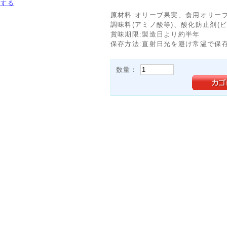
大する
原材料:オリーブ果実、食用オリー
調味料(アミノ酸等)、酸化防止剤(ビ
賞味期限:製造日より約半年
保存方法:直射日光を避け常温で保
数量：