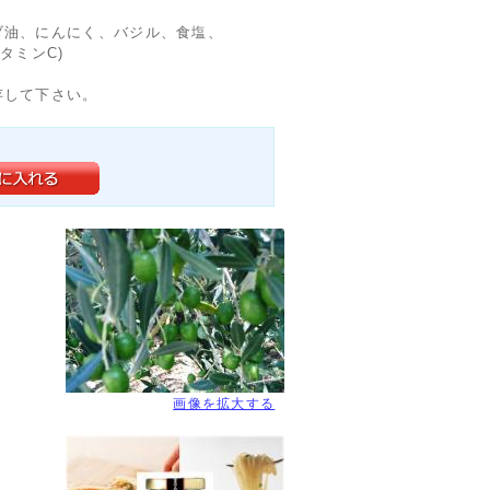
ブ油、にんにく、バジル、食塩、
タミンC)
存して下さい。
画像を拡大する