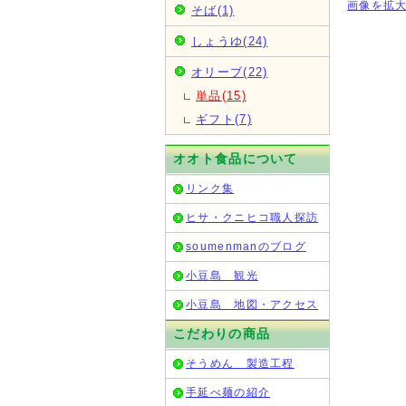
画像を拡
そば(1)
しょうゆ(24)
オリーブ(22)
単品(15)
ギフト(7)
オオト食品について
リンク集
ヒサ・クニヒコ職人探訪
soumenmanのブログ
小豆島 観光
小豆島 地図・アクセス
こだわりの商品
そうめん 製造工程
手延べ麺の紹介