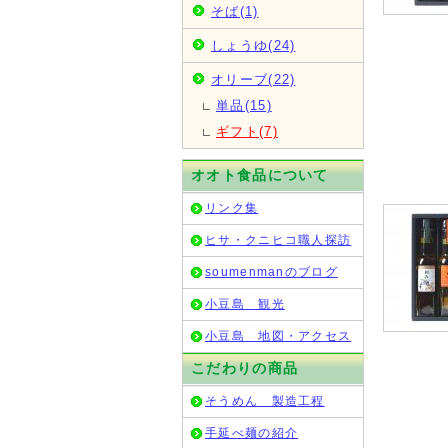
そば(1)
しょうゆ(24)
オリーブ(22)
単品(15)
ギフト(7)
オオト食品について
リンク集
ヒサ・クニヒコ職人探訪
soumenmanのブログ
小豆島 観光
小豆島 地図・アクセス
こだわりの商品
そうめん 製造工程
手延べ麺の紹介