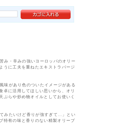
は苦み・辛みの強いヨーロッパのオリー
ように工夫を重ねたエキストラバージ
ば風味があり色のついたイメージがある
食卓に活用してほしい思いから、オリ
天ぷらや炒め物オイルとしてお使いく
ってみたいけど香りが強すぎて…」とい
ブ特有の味と香りのない精製オリーブ