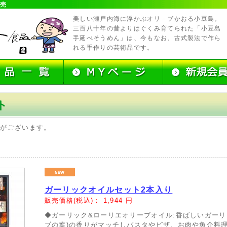
販売
美しい瀬戸内海に浮かぶオリ－ブかおる小豆島。
三百八十年の昔よりはぐくみ育てられた「小豆島
手延べそうめん」は、今もなお、古式製法で作ら
れる手作りの芸術品です。
ト
品がございます。
ガーリックオイルセット2本入り
販売価格(税込)：
1,944
円
◆ガーリック&ローリエオリーブオイル:香ばしいガーリ
ブの葉)の香りがマッチしパスタやピザ、お肉や魚介料