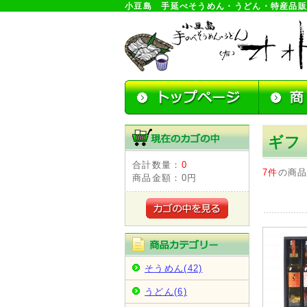
小豆島 手延べそうめん・うどん・特産品
ギフ
合計数量：
0
7件
の商
商品金額：
0円
そうめん(42)
うどん(6)