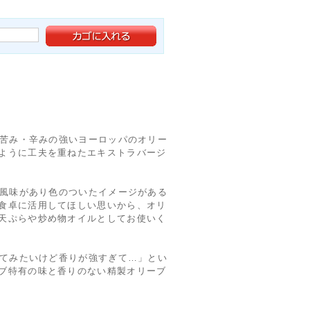
は苦み・辛みの強いヨーロッパのオリー
ように工夫を重ねたエキストラバージ
ば風味があり色のついたイメージがある
食卓に活用してほしい思いから、オリ
天ぷらや炒め物オイルとしてお使いく
ってみたいけど香りが強すぎて…」とい
ブ特有の味と香りのない精製オリーブ