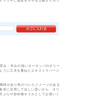
トマッチに食欲をそそる万能オイルで
は苦み・辛みの強いヨーロッパのオリー
ように工夫を重ねたエキストラバージ
ば風味があり色のついたイメージがある
食卓に活用してほしい思いから、オリ
天ぷらや炒め物オイルとしてお使いく